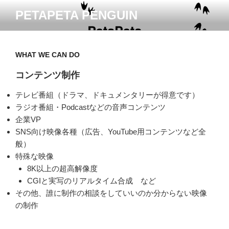
コ
PETAPETA PENGUIN
ン
テ
ン
ツ
WHAT WE CAN DO
へ
コンテンツ制作
ス
キ
テレビ番組（ドラマ、ドキュメンタリーが得意です）
ッ
ラジオ番組・Podcastなどの音声コンテンツ
プ
企業VP
SNS向け映像各種（広告、YouTube用コンテンツなど全
般）
特殊な映像
8K以上の超高解像度
CGIと実写のリアルタイム合成 など
その他、誰に制作の相談をしていいのか分からない映像
の制作