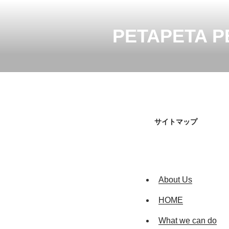
コ
ン
テ
PETAPETA P
ン
ツ
へ
ス
キ
ッ
プ
サイトマップ
About Us
HOME
What we can do